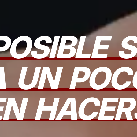
POSIBLE
S
A
UN
POC
EN
HACER